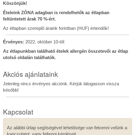
Köszönjük!
Ételeink ZÓNA adagban is rendelhetők az étlapban
feltüntetett árak 70 %-ért.
Az étlapban szereplő áraink forintban (HUF) értendők!
Érvényes:
2022. október 10-től
Az étlapunkban található ételek allergén összetevői az étlap
utolsó oldalán találhatók.
Akciós ajánlataink
Jelenleg nincs érvényes akciónk. Kérjük látogasson vissza
később!
Kapcsolat
Az alábbi űrlap segítségével lehetősége van felvenni velünk a
Kapcsolat
kapcsolatot, vagy feltenni kérdéseit.