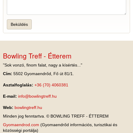
Beküldés
Bowling Treff - Étterem
"Sok vonzó, finom falat, nagy a kísértés..."
Cím:
5502 Gyomaendrőd, Fő út 81/1.
Asztalfoglalás:
+36 (70) 4060381
E-mail:
info@bowlingtreff.hu
Web:
bowlingtreff.hu
Minden jog fenntartva. © BOWLING TREFF - ÉTTEREM
Gyomaendrod.com
(Gyomaendrőd információs, turisztikai és
közösségi portálja)