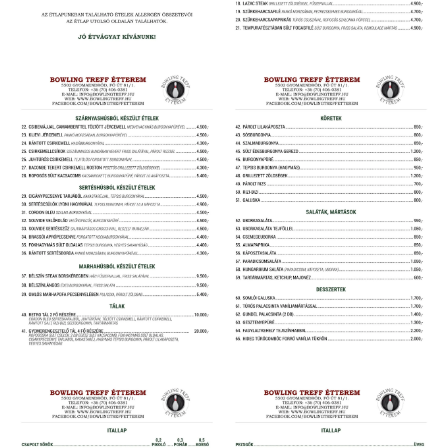
Étlap
Étlap