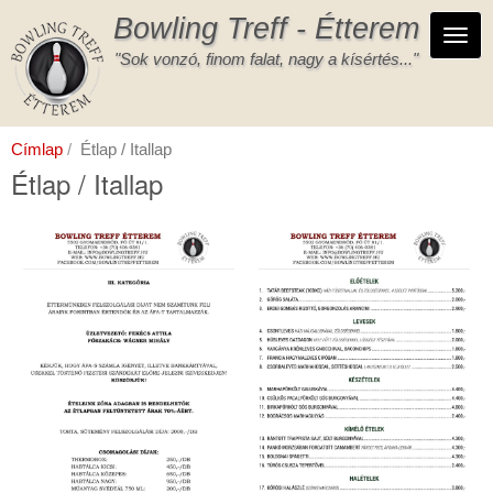
Ugrás
Bowling Treff - Étterem
a
Navi
tartalomra
"Sok vonzó, finom falat, nagy a kísértés..."
Címlap
Étlap / Itallap
Étlap / Itallap