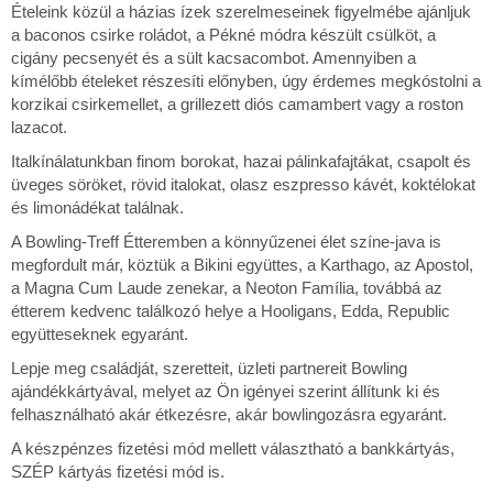
Ételeink közül a házias ízek szerelmeseinek figyelmébe ajánljuk
a baconos csirke roládot, a Pékné módra készült csülköt, a
cigány pecsenyét és a sült kacsacombot. Amennyiben a
kímélőbb ételeket részesíti előnyben, úgy érdemes megkóstolni a
korzikai csirkemellet, a grillezett diós camambert vagy a roston
lazacot.
Italkínálatunkban finom borokat, hazai pálinkafajtákat, csapolt és
üveges söröket, rövid italokat, olasz eszpresso kávét, koktélokat
és limonádékat találnak.
A Bowling-Treff Étteremben a könnyűzenei élet színe-java is
megfordult már, köztük a Bikini együttes, a Karthago, az Apostol,
a Magna Cum Laude zenekar, a Neoton Família, továbbá az
étterem kedvenc találkozó helye a Hooligans, Edda, Republic
együtteseknek egyaránt.
Lepje meg családját, szeretteit, üzleti partnereit Bowling
ajándékkártyával, melyet az Ön igényei szerint állítunk ki és
felhasználható akár étkezésre, akár bowlingozásra egyaránt.
A készpénzes fizetési mód mellett választható a bankkártyás,
SZÉP kártyás fizetési mód is.