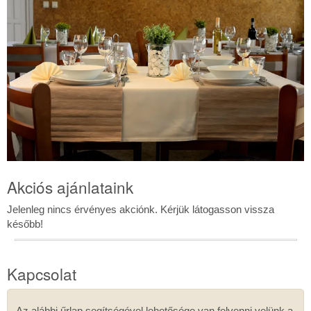
Treff
-
Étterem
Bowling
Akciós ajánlataink
Treff
-
Jelenleg nincs érvényes akciónk. Kérjük látogasson vissza
Étterem
később!
Kapcsolat
Az alábbi űrlap segítségével lehetősége van felvenni velünk a