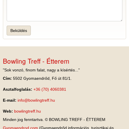
Beküldés
Bowling Treff - Étterem
"Sok vonzó, finom falat, nagy a kísértés..."
Cím:
5502 Gyomaendrőd, Fő út 81/1.
Asztalfoglalás:
+36 (70) 4060381
E-mail:
info@bowlingtreff.hu
Web:
bowlingtreff.hu
Minden jog fenntartva. © BOWLING TREFF - ÉTTEREM
Gyomaendrod.com
(Gyomaendrőd információs, turisztikai és