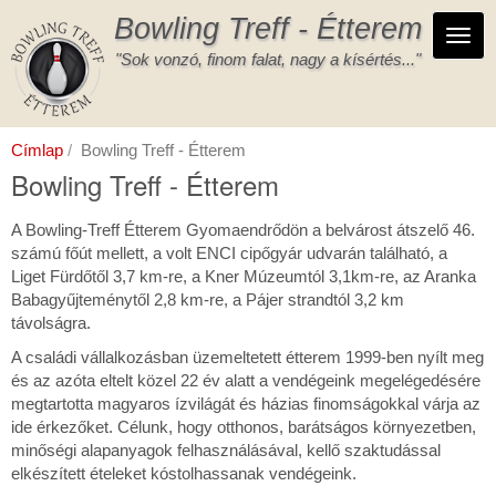
Ugrás
Bowling Treff - Étterem
a
Navi
tartalomra
"Sok vonzó, finom falat, nagy a kísértés..."
Címlap
Bowling Treff - Étterem
Bowling Treff - Étterem
A Bowling-Treff Étterem Gyomaendrődön a belvárost átszelő 46.
számú főút mellett, a volt ENCI cipőgyár udvarán található, a
Liget Fürdőtől 3,7 km-re, a Kner Múzeumtól 3,1km-re, az Aranka
Babagyűjteménytől 2,8 km-re, a Pájer strandtól 3,2 km
távolságra.
A családi vállalkozásban üzemeltetett étterem 1999-ben nyílt meg
és az azóta eltelt közel 22 év alatt a vendégeink megelégedésére
megtartotta magyaros ízvilágát és házias finomságokkal várja az
ide érkezőket. Célunk, hogy otthonos, barátságos környezetben,
minőségi alapanyagok felhasználásával, kellő szaktudással
elkészített ételeket kóstolhassanak vendégeink.