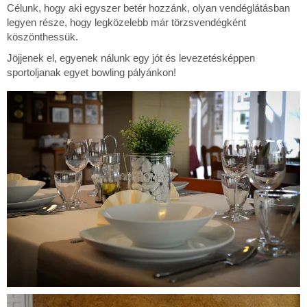
Célunk, hogy aki egyszer betér hozzánk, olyan vendéglátásban
legyen része, hogy legközelebb már törzsvendégként
köszönthessük.
Jöjjenek el, egyenek nálunk egy jót és levezetésképpen
sportoljanak egyet bowling pályánkon!
Bowling